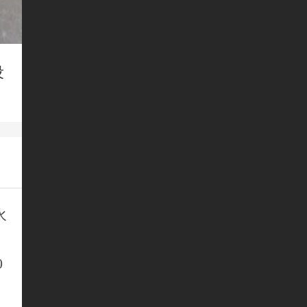
设
水
0